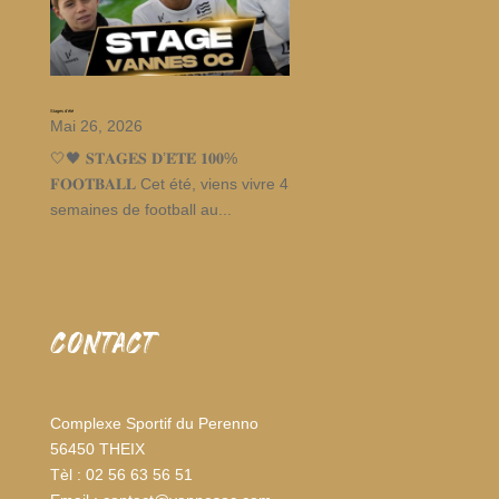
Stages d’été
Mai 26, 2026
🤍🖤 𝐒𝐓𝐀𝐆𝐄𝐒 𝐃’𝐄́𝐓𝐄́ 𝟏𝟎𝟎%
𝐅𝐎𝐎𝐓𝐁𝐀𝐋𝐋 Cet été, viens vivre 4
semaines de football au...
CONTACT
Complexe Sportif du Perenno
56450 THEIX
Tèl : 02 56 63 56 51