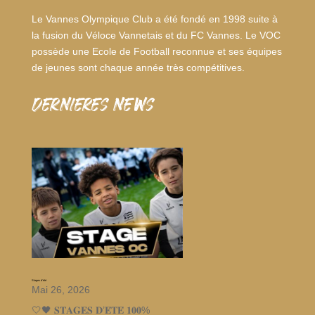
Le Vannes Olympique Club a été fondé en 1998 suite à
la fusion du Véloce Vannetais et du FC Vannes. Le VOC
possède une Ecole de Football reconnue et ses équipes
de jeunes sont chaque année très compétitives.
dernieres news
Stages d’été
Mai 26, 2026
🤍🖤 𝐒𝐓𝐀𝐆𝐄𝐒 𝐃’𝐄́𝐓𝐄́ 𝟏𝟎𝟎%