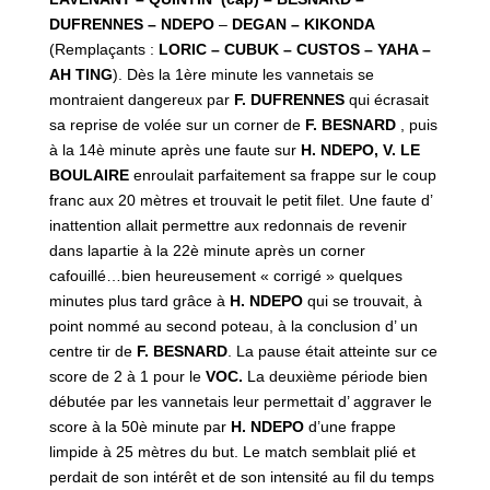
DUFRENNES – NDEPO
–
DEGAN – KIKONDA
(Remplaçants :
LORIC – CUBUK – CUSTOS – YAHA –
AH TING
). Dès la 1ère minute les vannetais se
montraient dangereux par
F. DUFRENNES
qui écrasait
sa reprise de volée sur un corner de
F. BESNARD
, puis
à la 14è minute après une faute sur
H. NDEPO, V. LE
BOULAIRE
enroulait parfaitement sa frappe sur le coup
franc aux 20 mètres et trouvait le petit filet. Une faute d’
inattention allait permettre aux redonnais de revenir
dans lapartie à la 22è minute après un corner
cafouillé…bien heureusement « corrigé » quelques
minutes plus tard grâce à
H. NDEPO
qui se trouvait, à
point nommé au second poteau, à la conclusion d’ un
centre tir de
F. BESNARD
. La pause était atteinte sur ce
score de 2 à 1 pour le
VOC.
La deuxième période bien
débutée par les vannetais leur permettait d’ aggraver le
score à la 50è minute par
H. NDEPO
d’une frappe
limpide à 25 mètres du but. Le match semblait plié et
perdait de son intérêt et de son intensité au fil du temps