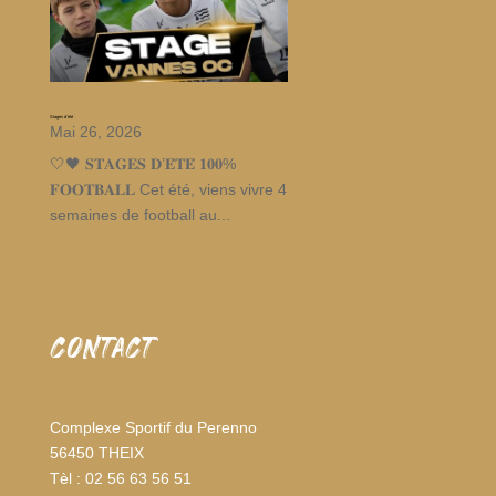
Stages d’été
Mai 26, 2026
🤍🖤 𝐒𝐓𝐀𝐆𝐄𝐒 𝐃’𝐄́𝐓𝐄́ 𝟏𝟎𝟎%
𝐅𝐎𝐎𝐓𝐁𝐀𝐋𝐋 Cet été, viens vivre 4
semaines de football au...
CONTACT
Complexe Sportif du Perenno
56450 THEIX
Tèl : 02 56 63 56 51