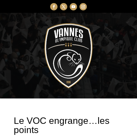
Le VOC engrange…les
points