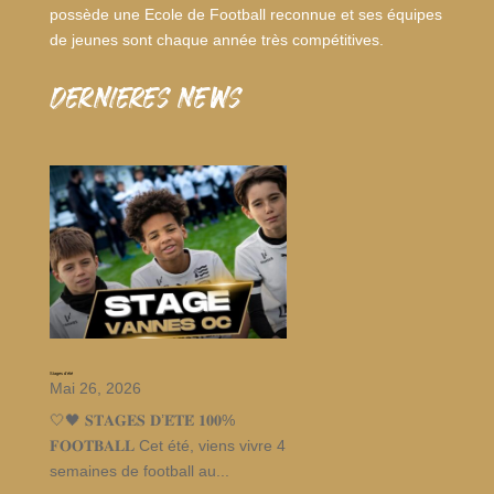
possède une Ecole de Football reconnue et ses équipes
de jeunes sont chaque année très compétitives.
dernieres news
Stages d’été
Mai 26, 2026
🤍🖤 𝐒𝐓𝐀𝐆𝐄𝐒 𝐃’𝐄́𝐓𝐄́ 𝟏𝟎𝟎%
𝐅𝐎𝐎𝐓𝐁𝐀𝐋𝐋 Cet été, viens vivre 4
semaines de football au...