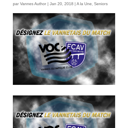
par
Vannes Author
|
Jan 20, 2018
|
A la Une
,
Seniors