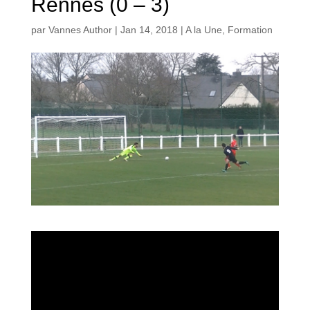
Rennes (0 – 3)
par
Vannes Author
|
Jan 14, 2018
|
A la Une
,
Formation