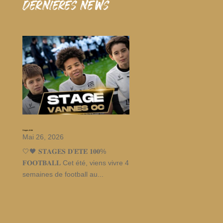
dernieres news
Stages d’été
Mai 26, 2026
🤍🖤 𝐒𝐓𝐀𝐆𝐄𝐒 𝐃’𝐄́𝐓𝐄́ 𝟏𝟎𝟎%
𝐅𝐎𝐎𝐓𝐁𝐀𝐋𝐋 Cet été, viens vivre 4
semaines de football au...