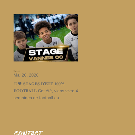
Stages d’été
Mai 26, 2026
🤍🖤 𝐒𝐓𝐀𝐆𝐄𝐒 𝐃’𝐄́𝐓𝐄́ 𝟏𝟎𝟎%
𝐅𝐎𝐎𝐓𝐁𝐀𝐋𝐋 Cet été, viens vivre 4
semaines de football au...