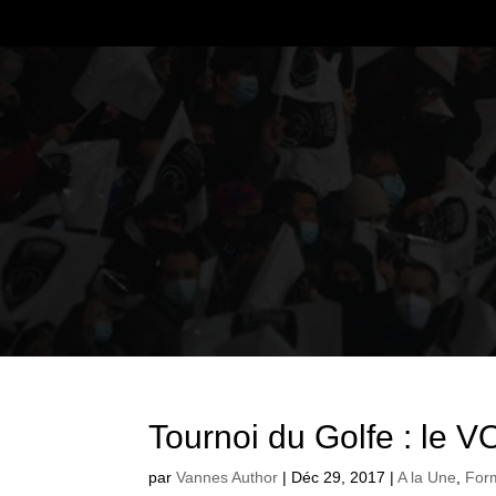
Tournoi du Golfe : le 
par
Vannes Author
|
Déc 29, 2017
|
A la Une
,
For