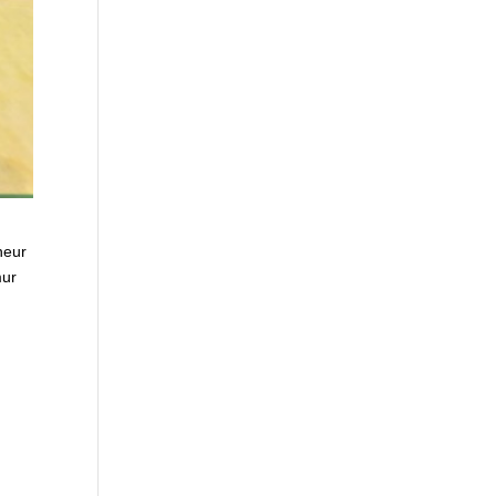
neur
mur