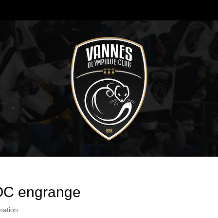
VOC engrange
mation