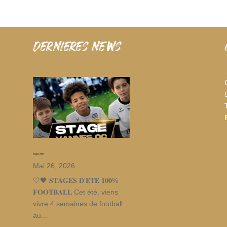
dernieres news
Stages d’été
Mai 26, 2026
🤍🖤 𝐒𝐓𝐀𝐆𝐄𝐒 𝐃’𝐄́𝐓𝐄́ 𝟏𝟎𝟎%
𝐅𝐎𝐎𝐓𝐁𝐀𝐋𝐋 Cet été, viens
vivre 4 semaines de football
au...