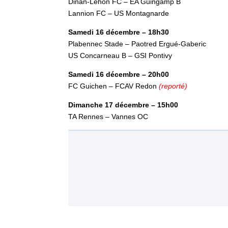
Dinan-Léhon FC – EA Guingamp B
Lannion FC – US Montagnarde
Samedi 16 décembre – 18h30
Plabennec Stade – Paotred Ergué-Gaberic
US Concarneau B – GSI Pontivy
Samedi 16 décembre – 20h00
FC Guichen – FCAV Redon
(reporté)
Dimanche 17 décembre – 15h00
TA Rennes – Vannes OC