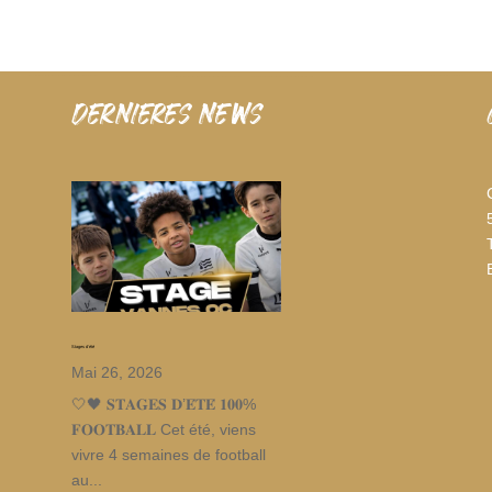
dernieres news
Stages d’été
Mai 26, 2026
🤍🖤 𝐒𝐓𝐀𝐆𝐄𝐒 𝐃’𝐄́𝐓𝐄́ 𝟏𝟎𝟎%
𝐅𝐎𝐎𝐓𝐁𝐀𝐋𝐋 Cet été, viens
vivre 4 semaines de football
au...