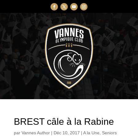
BREST câle à la Rabine
par
Vannes Author
|
Déc 10, 2017
|
A la Une
,
Seniors