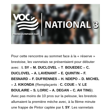
Pour cette rencontre au sommet face à la « réserve »
brestoise, les vannetais se présentaient pour débuter
avec :
I. SY – M. DUCLOVEL – T
.
BOUEDEC – C.
DUCLOVEL – A. LAVENANT – E. QUINTIN – F.
BESNARD – F. DUFRENNES – H. NDEPO – D. MICHEL
– J. KIKONDA
(Remplaçants :
C. COUE – V. LE
BOULAIRE – S. LORIC – A. DEGAN – C. AH TING
).
Avec pas moins de 10 pros sur la pelouse, les brestois
allumaient la première mèche avec, à la 8ème minute
une frappe de Pintor captée par
I. SY
. Les vannetais