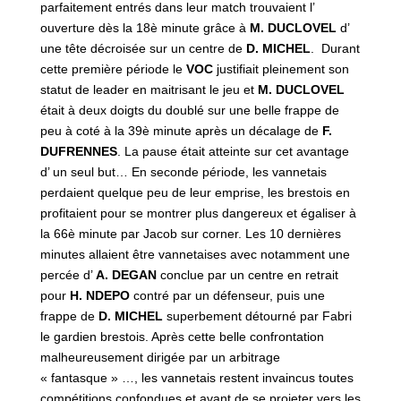
parfaitement entrés dans leur match trouvaient l’
ouverture dès la 18è minute grâce à
M. DUCLOVEL
d’
une tête décroisée sur un centre de
D. MICHEL
. Durant
cette première période le
VOC
justifiait pleinement son
statut de leader en maitrisant le jeu et
M. DUCLOVEL
était à deux doigts du doublé sur une belle frappe de
peu à coté à la 39è minute après un décalage de
F.
DUFRENNES
. La pause était atteinte sur cet avantage
d’ un seul but… En seconde période, les vannetais
perdaient quelque peu de leur emprise, les brestois en
profitaient pour se montrer plus dangereux et égaliser à
la 66è minute par Jacob sur corner. Les 10 dernières
minutes allaient être vannetaises avec notamment une
percée d’
A. DEGAN
conclue par un centre en retrait
pour
H. NDEPO
contré par un défenseur, puis une
frappe de
D. MICHEL
superbement détourné par Fabri
le gardien brestois. Après cette belle confrontation
malheureusement dirigée par un arbitrage
« fantasque » …, les vannetais restent invaincus toutes
compétitions confondues et avant de se projeter vers les