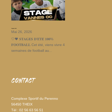
Stages d’été
Mai 26, 2026
🤍🖤 𝐒𝐓𝐀𝐆𝐄𝐒 𝐃’𝐄́𝐓𝐄́ 𝟏𝟎𝟎%
𝐅𝐎𝐎𝐓𝐁𝐀𝐋𝐋 Cet été, viens vivre 4
semaines de football au...
CONTACT
Complexe Sportif du Perenno
56450 THEIX
Tèl : 02 56 63 56 51