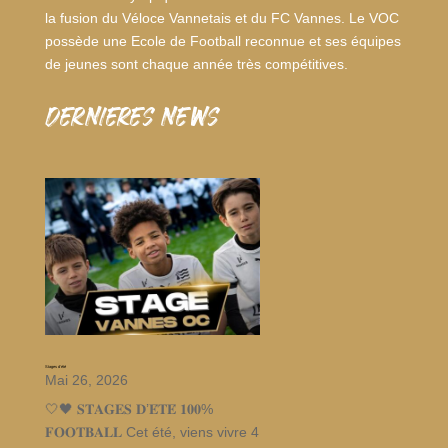
la fusion du Véloce Vannetais et du FC Vannes. Le VOC
possède une Ecole de Football reconnue et ses équipes
de jeunes sont chaque année très compétitives.
dernieres news
Stages d’été
Mai 26, 2026
🤍🖤 𝐒𝐓𝐀𝐆𝐄𝐒 𝐃’𝐄́𝐓𝐄́ 𝟏𝟎𝟎%
𝐅𝐎𝐎𝐓𝐁𝐀𝐋𝐋 Cet été, viens vivre 4