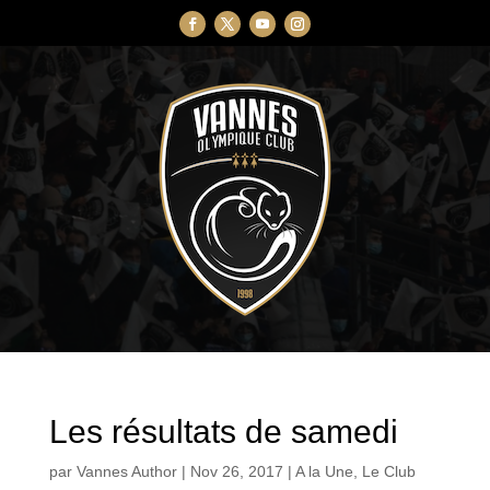
Les résultats de samedi
par
Vannes Author
|
Nov 26, 2017
|
A la Une
,
Le Club