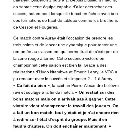
battaient Quiberon 2 buts à 1. Depuis plusieurs matchs,
on sentait cette équipe capable d’aller décrocher des
succès, notamment lorsqu’elle tenait en échec avec brio
des formations de haut de tableau comme les Bretilliens
de Cesson et Fougères.
Ce match contre Auray était l’occasion de prendre les
trois points et de lancer une dynamique pour tenter une
remontée au classement qui permettrait de s’extirper de
la zone rouge à terme. Cette seconde victoire en
championnat cette saison est bien là. Grâce à des
réalisations d’Hugo Ntambwe et Emeric Leray, le VOC a
pu renouer avec le succès et s’imposer 2 – 1 à Auray.
« Ca fait du bien »
, lançait un Pierre-Alexandre Lelièvre
ravi et soulagé à la fin du match.
« On restait sur des
bons matchs mais on n’arrivait pas à gagner. Cette
victoire vient récompenser le travail des joueurs. On
a fait un bon match, tout y était et je n’ai encore rien
à redire sur l’état d’esprit du groupe. Mais il en
faudra d’autres. On doit enchaîner maintenant. »