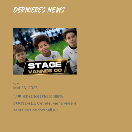
dernieres news
Stages d’été
Mai 26, 2026
🤍🖤 𝐒𝐓𝐀𝐆𝐄𝐒 𝐃’𝐄́𝐓𝐄́ 𝟏𝟎𝟎%
𝐅𝐎𝐎𝐓𝐁𝐀𝐋𝐋 Cet été, viens vivre 4
semaines de football au...