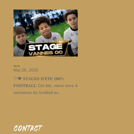
Stages d’été
Mai 26, 2026
🤍🖤 𝐒𝐓𝐀𝐆𝐄𝐒 𝐃’𝐄́𝐓𝐄́ 𝟏𝟎𝟎%
𝐅𝐎𝐎𝐓𝐁𝐀𝐋𝐋 Cet été, viens vivre 4
semaines de football au...
CONTACT