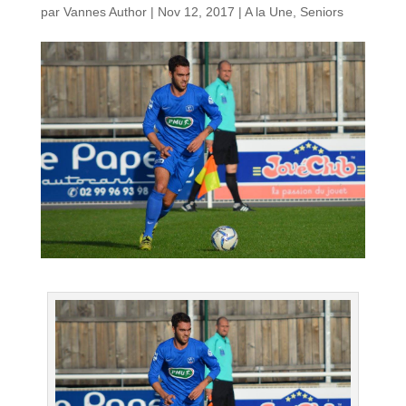
par
Vannes Author
|
Nov 12, 2017
|
A la Une
,
Seniors