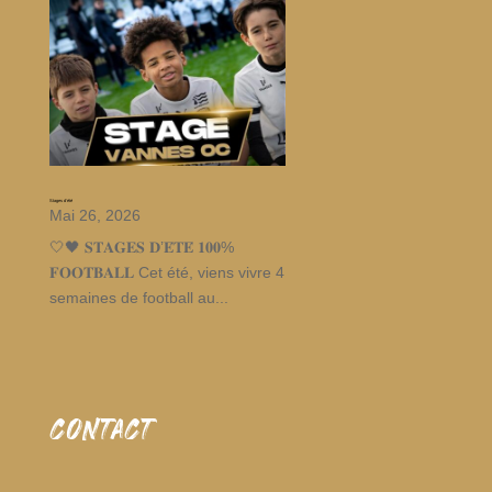
Stages d’été
Mai 26, 2026
🤍🖤 𝐒𝐓𝐀𝐆𝐄𝐒 𝐃’𝐄́𝐓𝐄́ 𝟏𝟎𝟎%
𝐅𝐎𝐎𝐓𝐁𝐀𝐋𝐋 Cet été, viens vivre 4
semaines de football au...
CONTACT