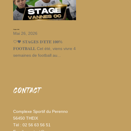
Stages d’été
Mai 26, 2026
🤍🖤 𝐒𝐓𝐀𝐆𝐄𝐒 𝐃’𝐄́𝐓𝐄́ 𝟏𝟎𝟎%
𝐅𝐎𝐎𝐓𝐁𝐀𝐋𝐋 Cet été, viens vivre 4
semaines de football au...
CONTACT
Complexe Sportif du Perenno
56450 THEIX
Tèl : 02 56 63 56 51