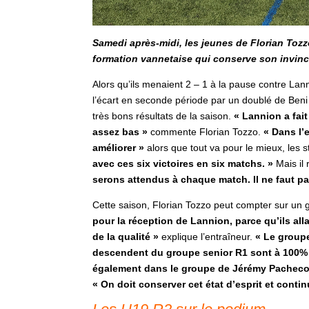
Samedi après-midi, les jeunes de Florian Tozz
formation vannetaise qui conserve son invinci
Alors qu’ils menaient 2 – 1 à la pause contre La
l’écart en seconde période par un doublé de Beni 
très bons résultats de la saison.
« Lannion a fai
assez bas »
commente Florian Tozzo.
« Dans l’
améliorer »
alors que tout va pour le mieux, les 
avec ces six victoires en six matchs. »
Mais il
serons attendus à chaque match. Il ne faut pa
Cette saison, Florian Tozzo peut compter sur un gr
pour la réception de Lannion, parce qu’ils all
de la qualité »
explique l’entraîneur.
« Le groupe
descendent du groupe senior R1 sont à 100% d
également dans le groupe de Jérémy Pacheco
« On doit conserver cet état d’esprit et continu