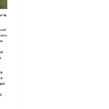
r la
eusé
miers
oc
nt
s
ts
 a
qui
i.