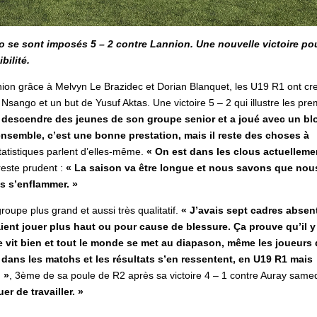
o se sont imposés 5 – 2 contre Lannion. Une nouvelle victoire pou
bilité.
nnion grâce à Melvyn Le Brazidec et Dorian Blanquet, les U19 R1 ont cr
Nsango et un but de Yusuf Aktas. Une victoire 5 – 2 qui illustre les pre
t descendre des jeunes de son groupe senior et a joué avec un bl
ensemble, c’est une bonne prestation, mais il reste des choses à
statistiques parlent d’elles-même.
« On est dans les clous actuelleme
 reste prudent :
« La saison va être longue et nous savons que nou
s s’enflammer. »
oupe plus grand et aussi très qualitatif.
« J’avais sept cadres absen
aient jouer plus haut ou pour cause de blessure. Ça prouve qu’il y
 vit bien et tout le monde se met au diapason, même les joueurs 
ans les matchs et les résultats s’en ressentent, en U19 R1 mais
 »
, 3ème de sa poule de R2 après sa victoire 4 – 1 contre Auray samed
er de travailler. »