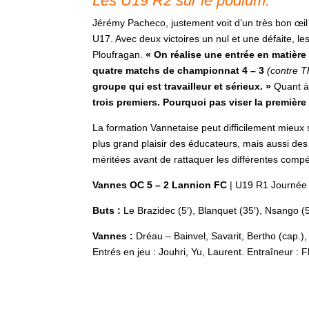
Les U19 R2 sur le podium.
Jérémy Pacheco, justement voit d’un très bon œi
U17. Avec deux victoires un nul et une défaite, le
Ploufragan.
« On réalise une entrée en matière 
quatre matchs de championnat 4 – 3
(contre T
groupe qui est travailleur et sérieux. »
Quant à 
trois premiers. Pourquoi pas viser la premièr
La formation Vannetaise peut difficilement mieux 
plus grand plaisir des éducateurs, mais aussi de
méritées avant de rattaquer les différentes compé
Vannes OC 5 – 2 Lannion FC
| U19 R1 Journée
Buts :
Le Brazidec (5′), Blanquet (35′), Nsango (5
Vannes :
Dréau – Bainvel, Savarit, Bertho (cap.)
Entrés en jeu : Jouhri, Yu, Laurent. Entraîneur : F