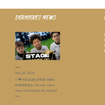
dernieres news
Stages d’été
Mai 26, 2026
🤍🖤 𝐒𝐓𝐀𝐆𝐄𝐒 𝐃’𝐄́𝐓𝐄́ 𝟏𝟎𝟎%
𝐅𝐎𝐎𝐓𝐁𝐀𝐋𝐋 Cet été, viens
vivre 4 semaines de football
au...