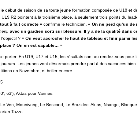
l le début de saison de sa toute jeune formation composée de U18 et d
s U19 R2 pointent à la troisième place, à seulement trois points du lead
tout à fait correcte »
confirme le technicien.
« On ne perd qu’un de
heix)
avec un gardien sorti sur blessure. Il y a de la qualité dans c
l’objectif ?
« On veut accrocher le haut de tableau et finir parmi le
e place ? On en est capable… »
se porter. En U19, U17 et U15, les résultats sont au rendez-vous pour 
s joueurs. Les jeunes vont désormais prendre part à des vacances bien
titions en Novembre, et briller encore.
 5
0′, 63′), Aktas pour Vannes.
, Le Ven, Mounivong, Le Bescond, Le Brazidec, Aktas, Nsango, Blanque
lorian Tozzo.