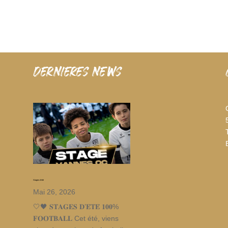
dernieres news
Stages d’été
Mai 26, 2026
🤍🖤 𝐒𝐓𝐀𝐆𝐄𝐒 𝐃’𝐄́𝐓𝐄́ 𝟏𝟎𝟎%
𝐅𝐎𝐎𝐓𝐁𝐀𝐋𝐋 Cet été, viens