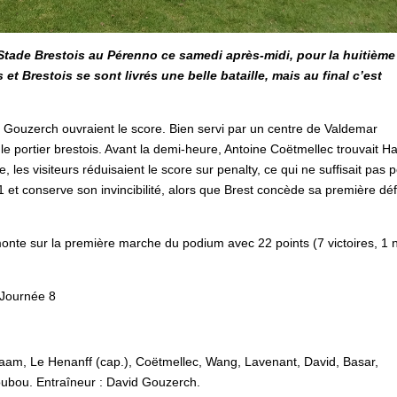
 Stade Brestois au Pérenno ce samedi après-midi, pour la huitième
t Brestois se sont livrés une belle bataille, mais au final c’est
d Gouzerch ouvraient le score. Bien servi par un centre de Valdemar
le portier brestois. Avant la demi-heure, Antoine Coëtmellec trouvait H
 les visiteurs réduisaient le score sur penalty, ce qui ne suffisait pas 
1 et conserve son invincibilité, alors que Brest concède sa première déf
onte sur la première marche du podium avec 22 points (7 victoires, 1 n
 Journée 8
m, Le Henanff (cap.), Coëtmellec, Wang, Lavenant, David, Basar,
oubou. Entraîneur : David Gouzerch.