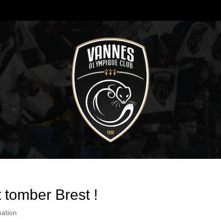
 tomber Brest !
ation