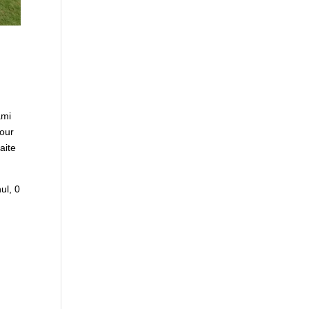
ami
pour
aite
ul, 0