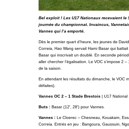
Bel exploit ! Les U17 Nationaux recevaient le
journée du championnat. Invaincus, Vannetais e
Vannes qui l’a emporté.
Dès le premier quart d’heure, les jeunes de Davi
Correia, Hao Wang servait Hami Basar qui battait 
Basar qui inscrivait un doublé. En seconde période,
aller chercher l’égalisation. Le VOC s’impose 2 – 
de la saison.
En attendant les résultats du dimanche, le VOC m
défaites).
Vannes OC 2 – 1 Stade Brestois
| U17 National
Buts :
Basar (12′, 28′) pour Vannes.
Vannes :
Le Cloerec – Chesneau, Kouakam, Essaa
Correia. Entrés en jeu : Bangoura, Gaussuin, Ng