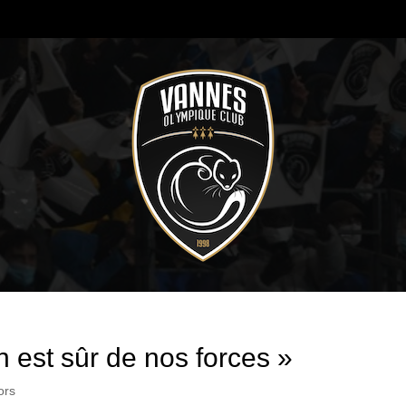
 est sûr de nos forces »
ors