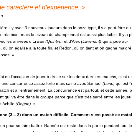
 de caractère et d’expérience. »
 ?
ère il y avait 3 nouveaux joueurs dans le onze type, il y a peut-être eu
très bien, mais le niveau du championnat est aussi plus faible. Il y a p
vec les arrivées d’Erwan
(Quintin),
et d’Alex
(Lavenant)
qui a joué au-
où on égalise à la toute fin, et Redon, où on tient et on gagne malgré
hoses. »
’ai eu l’occasion de jouer à droite sur les deux derniers matchs, c’est u
ussi une concurrence assez forte mais saine avec Samuel
(Loric)
qui est l
match et à l’entraînement. La concurrence est partout, et cette année, 
 qui va être dans le groupe parce que c’est très serré entre les joueu
t Achille
(Degan).
»
che (3 – 2) dans un match difficile. Comment s’est passé ce matc
on pour se faire battre. Rannée est resté dans la partie pendant tout l