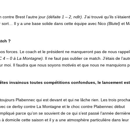
h contre Brest l’autre jour
(défaite 1 – 2, ndlr).
J’ai trouvé qu’ils s’étaien
ur sort… Il y a une base solide dans cette équipe avec Nico
(Blutel)
et M
atch ?
 nos forces. Le coach et le président ne manqueront pas de nous rappel
C 4 – 0 à La Montagne).
Il ne faut pas oublier ce match. J’étais de l’aut
our moi. Il faudra que nous soyons motivés et que nous ne manquions 
êtes invaincus toutes compétitions confondues, le lancement es
 a toujours Plabennec qui est devant et qui ne lâche rien. Les trois proch
vec ce derby contre La Montagne et le choc contre Plabennec début
pliqué parce qu’on se souvient de ce qui s’est passé l’année dernièr
ats à domicile cette saison et il y a une atmosphère particulière dans leur