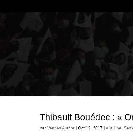
Thibault Bouédec : « On
par
Vannes Author
|
Oct 12, 2017
|
A la Une
,
Seni