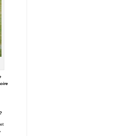
e
oire
 ?
 et
»