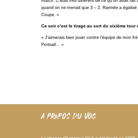
match. C’était très différent de ce qu’on avait fa
quand on ne menait que 3 – 2. Rannée a égalisé de
Coupe. »
Ce soir c’est le tirage au sort du sixième tou
« J’aimerais bien jouer contre l’équipe de mon frè
Portsall… »
A PROPOS DU VOC