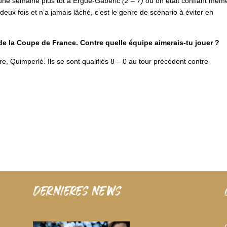
it une semaine plus tôt à Ergué-Gabéric
(2 – 7)
où on était confiant mêm
ux fois et n’a jamais lâché, c’est le genre de scénario à éviter en
r de la Coupe de France. Contre quelle équipe aimerais-tu jouer ?
re, Quimperlé. Ils se sont qualifiés 8 – 0 au tour précédent contre
dernieres news