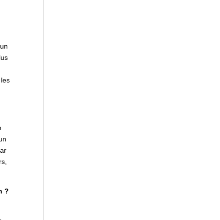
 un
lus
 les
n
’un
par
rs,
h ?
e