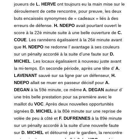
joueurs de
L. HERVE
ont toujours eu la main mise sur le
déroulement de cette rencontre, pour preuve, les deux
buts encaissés synonymes de « cadeaux » liés à des
erreurs de défense.
H. NDEPO
avait pourtant ouvert le
score à la 22è minute suite à une belle ouverture de
C.
COUE
. Les rannéens égalisaient à la 26è minute avant
que
H. NDEPO
ne redonne l’ avantage à ses couleurs
sur un pénalty accordé à la suite d’une faute sur
D.
MICHEL
. Les locaux égalisaient à nouveau juste avant
la mi-temps. En seconde période, après une tête d’
A.
LAVENANT
sauvé sur sa ligne par un défenseur,
H.
NDEPO
allait se muer en passeur décisif pour
A.
DEGAN
à la 59è minute, ce même
A. DEGAN
auteur d’
une très belle prestation pour sa première avec le
maillot du
VOC
. Après deux nouvelles opportunités
signées
D. MICHEL
à la 80è minute sur une reprise de
volée de peu à côté et
F. DUFRENNES
à la 89è minute
sur un pénalty accordé à la suite d’une nouvelle faute
sur
D. MICHEL
et détourné par le gardien, la rencontre