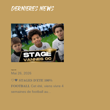
dernieres news
Stages d’été
Mai 26, 2026
🤍🖤 𝐒𝐓𝐀𝐆𝐄𝐒 𝐃’𝐄́𝐓𝐄́ 𝟏𝟎𝟎%
𝐅𝐎𝐎𝐓𝐁𝐀𝐋𝐋 Cet été, viens vivre 4
semaines de football au...