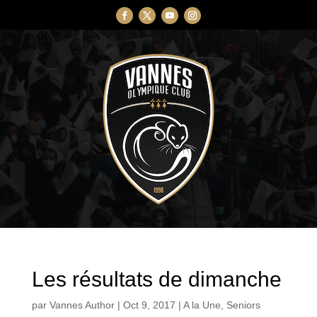
Les résultats de dimanche
par
Vannes Author
|
Oct 9, 2017
|
A la Une
,
Seniors