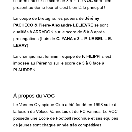
se terminait sur ce score de 3 à 2. Le
VOC
sera bien
présent au 6ème tour et c’est bien là le principal !
En coupe de Bretagne, les joueurs de
Jérémy
PACHECO & Pierre-Alexandre LELIEVRE
se sont
qualifiés à ARRADON sur le score de
5
à
3
après
prolongations (buts de
C. YAHA x 3 – P. LE BEL – E.
LERAY
)
En championnat féminin l’ équipe de
F. FILIPPI
s’ est
imposée au Pérenno sur le score de
3 à 0
face à
PLAUDREN.
À propos du VOC
Le Vannes Olympique Club a été fondé en 1998 suite à
la fusion du Véloce Vannetais et du FC Vannes. Le VOC
possède une Ecole de Football reconnue et ses équipes
de jeunes sont chaque année très compétitives.