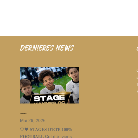
dernieres news
Stages d’été
Mai 26, 2026
🤍🖤 𝐒𝐓𝐀𝐆𝐄𝐒 𝐃’𝐄́𝐓𝐄́ 𝟏𝟎𝟎%
𝐅𝐎𝐎𝐓𝐁𝐀𝐋𝐋 Cet été, viens