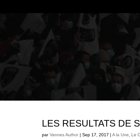
LES RESULTATS DE 
par
Vannes Author
|
Sep 17, 2017
|
A la Une
,
Le 