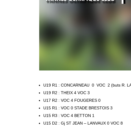
U19 R1 : CONCARNEAU 0 VOC 2 (buts R. L
U19 R2 : THEIX 4 VOC 3
U17 R2 : VOC 4 FOUGERES 0
U15 R1 : VOC 0 STADE BRESTOIS 3
U15 R3 : VOC 4 BETTON 1
U15 D2 : Gj ST JEAN – LANVAUX 0 VOC 8