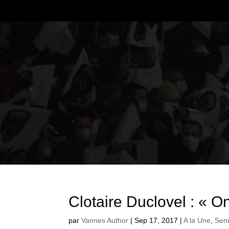
Clotaire Duclovel : « On
par
Vannes Author
|
Sep 17, 2017
|
A la Une
,
Seni