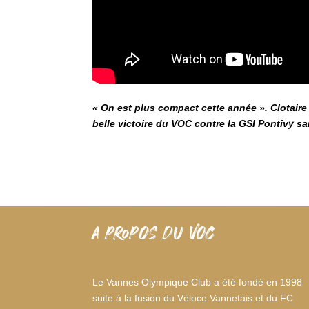
« On est plus compact cette année ». Clotaire
belle victoire du VOC contre la GSI Pontivy sam
A PROPOS DU VOC
Le Vannes Olympique Club a été fondé en 1998
suite à la fusion du Véloce Vannetais et du FC