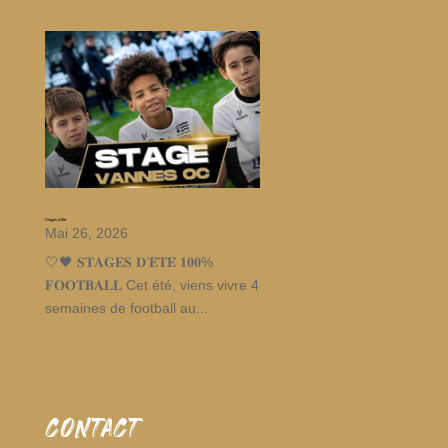
Stages d’été
Mai 26, 2026
🤍🖤 𝐒𝐓𝐀𝐆𝐄𝐒 𝐃’𝐄́𝐓𝐄́ 𝟏𝟎𝟎%
𝐅𝐎𝐎𝐓𝐁𝐀𝐋𝐋 Cet été, viens vivre 4
semaines de football au...
CONTACT