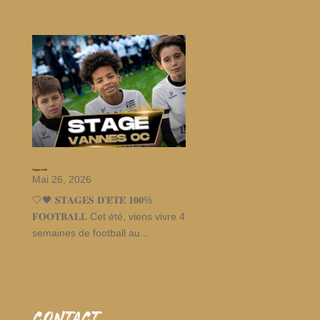
Stages d’été
Mai 26, 2026
🤍🖤 𝐒𝐓𝐀𝐆𝐄𝐒 𝐃’𝐄́𝐓𝐄́ 𝟏𝟎𝟎%
𝐅𝐎𝐎𝐓𝐁𝐀𝐋𝐋 Cet été, viens vivre 4
semaines de football au...