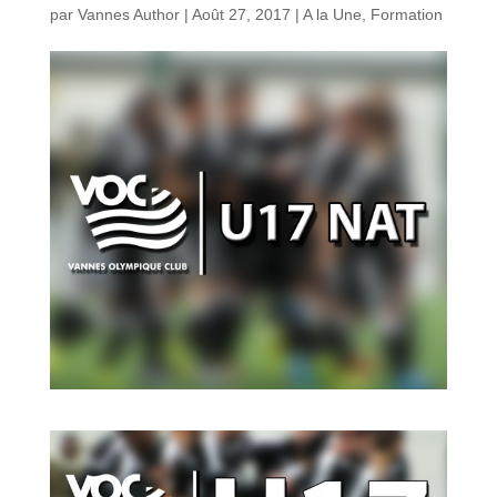
par
Vannes Author
|
Août 27, 2017
|
A la Une
,
Formation