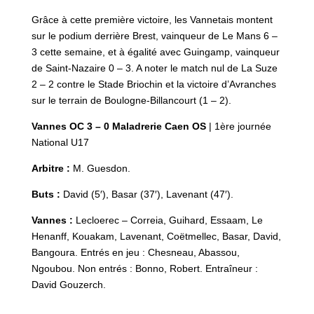
Grâce à cette première victoire, les Vannetais montent
sur le podium derrière Brest, vainqueur de Le Mans 6 –
3 cette semaine, et à égalité avec Guingamp, vainqueur
de Saint-Nazaire 0 – 3. A noter le match nul de La Suze
2 – 2 contre le Stade Briochin et la victoire d’Avranches
sur le terrain de Boulogne-Billancourt (1 – 2).
Vannes OC 3 – 0 Maladrerie Caen OS
| 1ère journée
National U17
Arbitre :
M. Guesdon.
Buts :
David (5′), Basar (37′), Lavenant (47′).
Vannes :
Lecloerec – Correia, Guihard, Essaam, Le
Henanff, Kouakam, Lavenant, Coëtmellec, Basar, David,
Bangoura. Entrés en jeu : Chesneau, Abassou,
Ngoubou. Non entrés : Bonno, Robert. Entraîneur :
David Gouzerch.