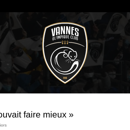
uvait faire mieux »
iors