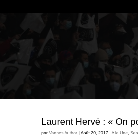
Laurent Hervé : « On po
par
Vannes Author
|
Août 20, 2017
|
A la Une
,
Sen