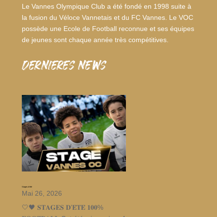
Le Vannes Olympique Club a été fondé en 1998 suite à
la fusion du Véloce Vannetais et du FC Vannes. Le VOC
possède une Ecole de Football reconnue et ses équipes
de jeunes sont chaque année très compétitives.
dernieres news
Stages d’été
Mai 26, 2026
🤍🖤 𝐒𝐓𝐀𝐆𝐄𝐒 𝐃’𝐄́𝐓𝐄́ 𝟏𝟎𝟎%